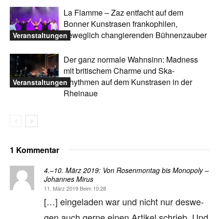
La Flamme – Zaz entfacht auf dem
Bonner Kunstrasen frankophilen,
beweglich changierenden Bühnenzauber
Veranstaltungen
Der ganz normale Wahnsinn: Madness
mit britischem Charme und Ska-
Rhythmen auf dem Kunstrasen in der
Veranstaltungen
Rheinaue
1 Kommentar
4.–10. März 2019: Von Rosenmontag bis Monopoly –
Johannes Mirus
11. März 2019 Beim 10:28
[…] ein­ge­la­den war und nicht nur des­we­
gen auch ger­ne einen Arti­kel schrieb. Und