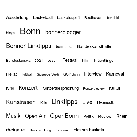
basketball
Ausstellung
basketsspirit
Beethoven
bekobbl
Bonn
bonnerblogger
blogs
Bonner Linktipps
Bundeskunsthalle
bonner sc
Festival
Flüchtlinge
Film
Bundestagswahl 2021
essen
Karneval
Interview
Freitag
fußball
GOP Bonn
Giuseppe Verdi
Konzert
Kultur
Kino
Konzertbesprechung
Konzertreview
Linktipps
Kunstrasen
Live
Livemusik
Köln
Oper Bonn
Musik
Open AIr
Rhein
Review
Politik
rheinaue
telekom baskets
Rock am RIng
rockaue