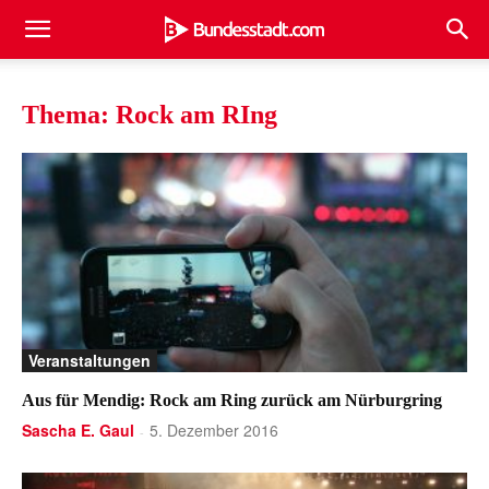
Thema: Rock am RIng
Veranstaltungen
Aus für Mendig: Rock am Ring zurück am Nürburgring
Sascha E. Gaul
5. Dezember 2016
-