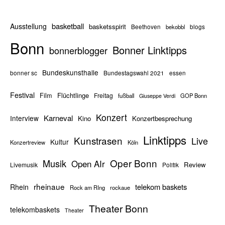
basketball
Ausstellung
basketsspirit
Beethoven
bekobbl
blogs
Bonn
Bonner Linktipps
bonnerblogger
Bundeskunsthalle
bonner sc
Bundestagswahl 2021
essen
Festival
Flüchtlinge
Film
Freitag
fußball
GOP Bonn
Giuseppe Verdi
Konzert
Karneval
Interview
Kino
Konzertbesprechung
Linktipps
Kunstrasen
Live
Kultur
Konzertreview
Köln
Oper Bonn
Musik
Open AIr
Review
Livemusik
Politik
rheinaue
telekom baskets
Rhein
Rock am RIng
rockaue
Theater Bonn
telekombaskets
Theater