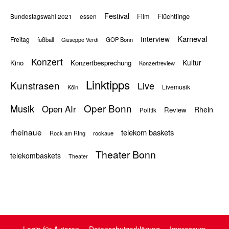
Festival
Flüchtlinge
Film
Bundestagswahl 2021
essen
Karneval
Interview
Freitag
fußball
GOP Bonn
Giuseppe Verdi
Konzert
Kultur
Kino
Konzertbesprechung
Konzertreview
Linktipps
Kunstrasen
Live
Livemusik
Köln
Oper Bonn
Musik
Open AIr
Rhein
Review
Politik
rheinaue
telekom baskets
Rock am RIng
rockaue
Theater Bonn
telekombaskets
Theater