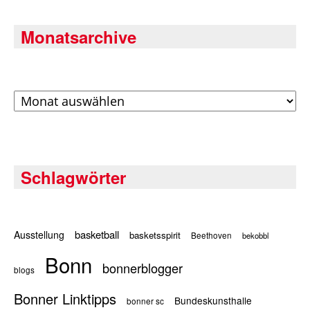
Monatsarchive
Archiv
Schlagwörter
basketball
Ausstellung
basketsspirit
Beethoven
bekobbl
Bonn
bonnerblogger
blogs
Bonner Linktipps
Bundeskunsthalle
bonner sc