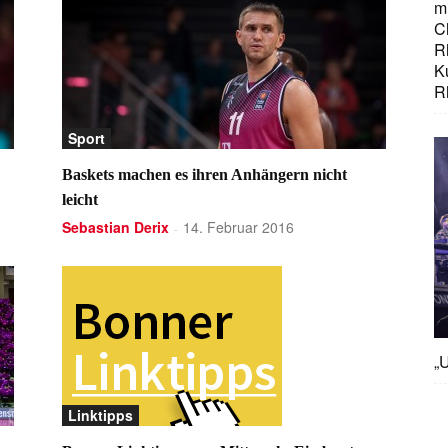
mi
C
R
K
R
Sport
Baskets machen es ihren Anhängern nicht
leicht
Sebastian Derix
14. Februar 2016
-
„U
Linktipps