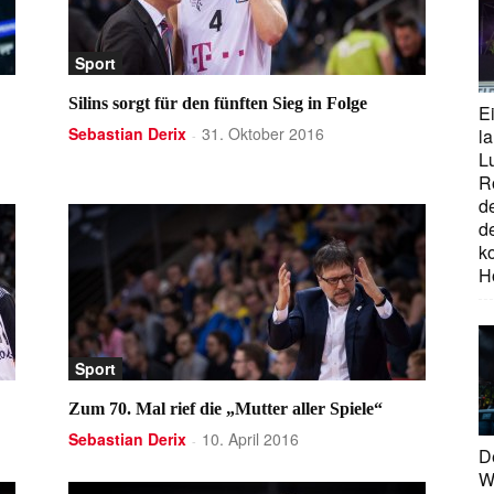
Sport
Silins sorgt für den fünften Sieg in Folge
E
Sebastian Derix
31. Oktober 2016
la
-
L
R
d
d
ko
H
Sport
Zum 70. Mal rief die „Mutter aller Spiele“
Sebastian Derix
10. April 2016
-
D
W