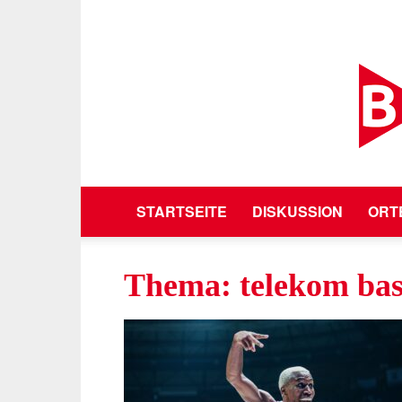
STARTSEITE
DISKUSSION
ORT
Thema: telekom bas