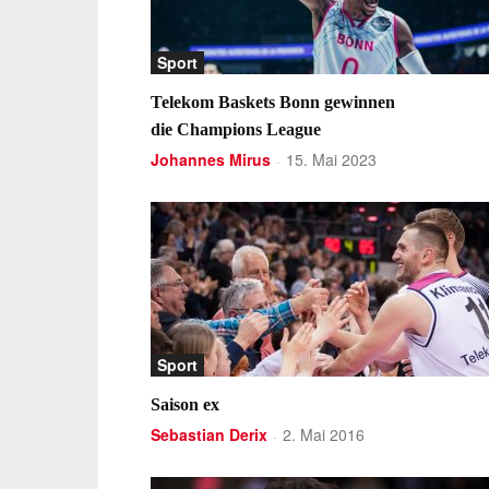
Sport
Telekom Baskets Bonn gewinnen
die Champions League
Johannes Mirus
15. Mai 2023
-
Sport
Saison ex
Sebastian Derix
2. Mai 2016
-