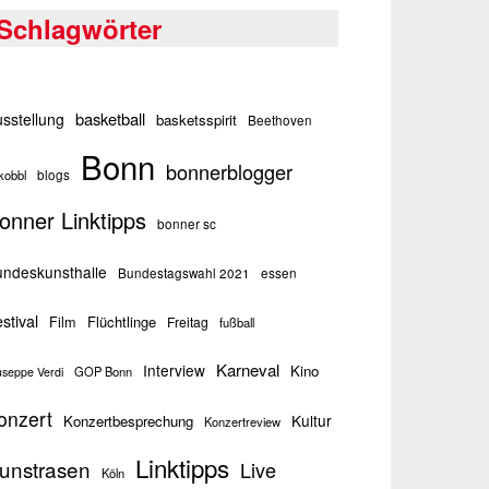
Schlagwörter
basketball
sstellung
basketsspirit
Beethoven
Bonn
bonnerblogger
kobbl
blogs
onner Linktipps
bonner sc
ndeskunsthalle
Bundestagswahl 2021
essen
stival
Flüchtlinge
Film
Freitag
fußball
Karneval
Interview
Kino
GOP Bonn
useppe Verdi
onzert
Kultur
Konzertbesprechung
Konzertreview
Linktipps
unstrasen
Live
Köln