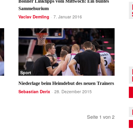
Bonner Linktipps vom Mittwoch: Ein buntes
Sammelsurium
Vaclav Demling
7. Januar 2016
-
Sport
Niederlage beim Heimdebut des neuen Trainers
Sebastian Derix
28. Dezember 2015
-
Seite 1 von 2