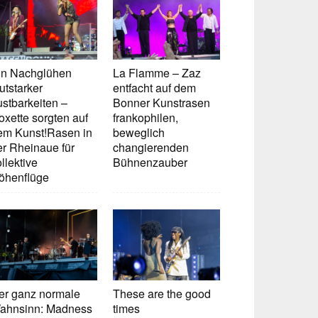
in Nachglühen
La Flamme – Zaz
utstarker
entfacht auf dem
ustbarkeiten –
Bonner Kunstrasen
oxette sorgten auf
frankophilen,
em Kunst!Rasen in
beweglich
er Rheinaue für
changierenden
llektive
Bühnenzauber
öhenflüge
er ganz normale
These are the good
ahnsinn: Madness
times