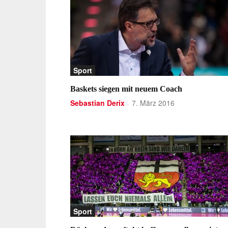
Sport
Baskets siegen mit neuem Coach
Sebastian Derix
7. März 2016
-
Sport