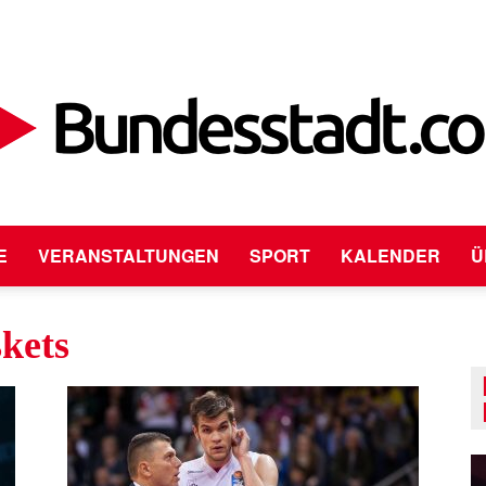
E
VERANSTALTUNGEN
SPORT
KALENDER
Ü
Bundesstadt.com
kets