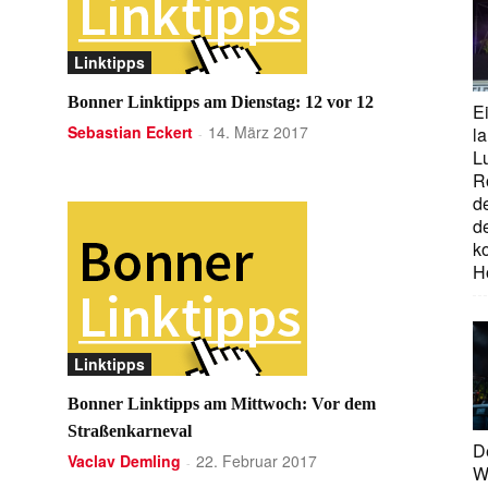
Linktipps
Bonner Linktipps am Dienstag: 12 vor 12
E
Sebastian Eckert
14. März 2017
la
-
L
R
d
d
ko
H
Linktipps
Bonner Linktipps am Mittwoch: Vor dem
Straßenkarneval
D
Vaclav Demling
22. Februar 2017
-
W