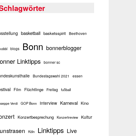
Schlagwörter
basketball
sstellung
basketsspirit
Beethoven
Bonn
bonnerblogger
kobbl
blogs
onner Linktipps
bonner sc
ndeskunsthalle
Bundestagswahl 2021
essen
stival
Flüchtlinge
Film
Freitag
fußball
Karneval
Interview
Kino
GOP Bonn
useppe Verdi
onzert
Kultur
Konzertbesprechung
Konzertreview
Linktipps
unstrasen
Live
Köln