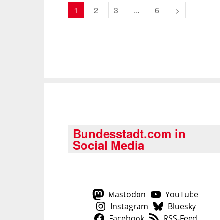
...
1
2
3
6
Bundesstadt.com in
Social Media
Mastodon
YouTube
Instagram
Bluesky
Facebook
RSS-Feed