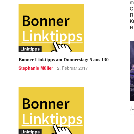
mi
C
R
K
R
Linktipps
Bonner Linktipps am Donnerstag: 5 aus 130
Stephanie Müller
2. Februar 2017
-
„U
Linktipps