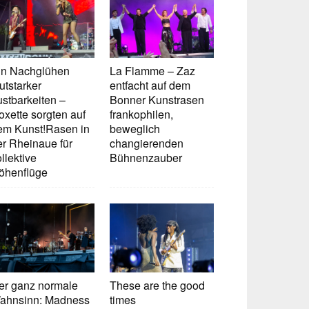
in Nachglühen
La Flamme – Zaz
utstarker
entfacht auf dem
ustbarkeiten –
Bonner Kunstrasen
oxette sorgten auf
frankophilen,
em Kunst!Rasen in
beweglich
er Rheinaue für
changierenden
llektive
Bühnenzauber
öhenflüge
er ganz normale
These are the good
ahnsinn: Madness
times