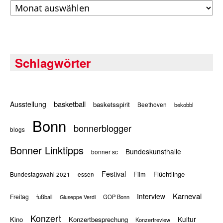
Archiv
Schlagwörter
basketball
Ausstellung
basketsspirit
Beethoven
bekobbl
Bonn
bonnerblogger
blogs
Bonner Linktipps
Bundeskunsthalle
bonner sc
Festival
Flüchtlinge
Film
Bundestagswahl 2021
essen
Karneval
Interview
Freitag
fußball
GOP Bonn
Giuseppe Verdi
Konzert
Kultur
Kino
Konzertbesprechung
Konzertreview