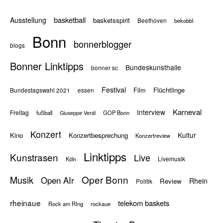
basketball
Ausstellung
basketsspirit
Beethoven
bekobbl
Bonn
bonnerblogger
blogs
Bonner Linktipps
Bundeskunsthalle
bonner sc
Festival
Flüchtlinge
Film
Bundestagswahl 2021
essen
Karneval
Interview
Freitag
fußball
GOP Bonn
Giuseppe Verdi
Konzert
Kultur
Kino
Konzertbesprechung
Konzertreview
Linktipps
Kunstrasen
Live
Livemusik
Köln
Oper Bonn
Musik
Open AIr
Rhein
Review
Politik
rheinaue
telekom baskets
Rock am RIng
rockaue