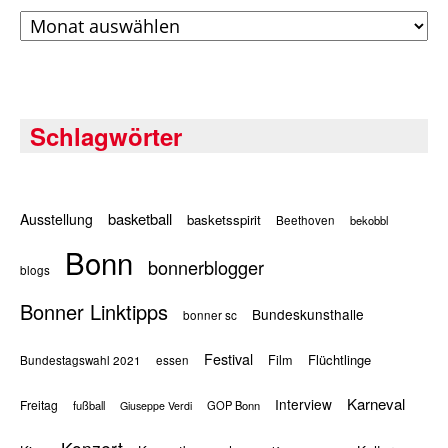
Archiv
Schlagwörter
basketball
Ausstellung
basketsspirit
Beethoven
bekobbl
Bonn
bonnerblogger
blogs
Bonner Linktipps
Bundeskunsthalle
bonner sc
Festival
Flüchtlinge
Film
Bundestagswahl 2021
essen
Karneval
Interview
Freitag
fußball
GOP Bonn
Giuseppe Verdi