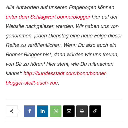
Alle Ant­wor­ten auf un­se­ren Fra­ge­bo­gen kön­nen
un­ter dem Schlag­wort bon­ner­blog­ger
hier auf der
Web­site nach­ge­le­sen wer­den. Wir ha­ben uns vor­
ge­nom­men, je­den Diens­tag eine neue Folge die­ser
Reihe zu ver­öf­fent­li­chen. Wenn Du also auch ein
Bon­ner Blog­ger bist, dann wür­den wir uns freuen,
von Dir zu hö­ren! Hier steht, wie Du mit­ma­chen
kannst:
http://bundesstadt.com/bonn/bonner-
blogger-stellt-euch-vor/
.