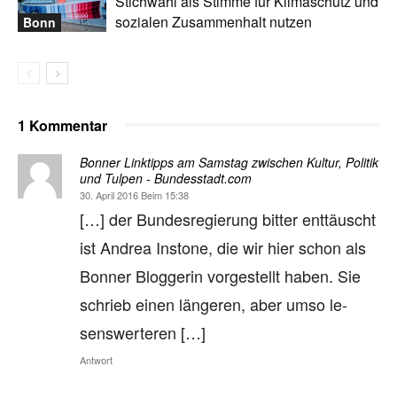
Stichwahl als Stimme für Klimaschutz und
sozialen Zusammenhalt nutzen
Bonn
1 Kommentar
Bonner Linktipps am Samstag zwischen Kultur, Politik
und Tulpen - Bundesstadt.com
30. April 2016 Beim 15:38
[…] der Bun­des­re­gie­rung bit­ter ent­täuscht
ist An­drea Ins­tone, die wir hier schon als
Bon­ner Blog­ge­rin vor­ge­stellt ha­ben. Sie
schrieb ei­nen län­ge­ren, aber umso le­
sens­wer­te­ren […]
Antwort