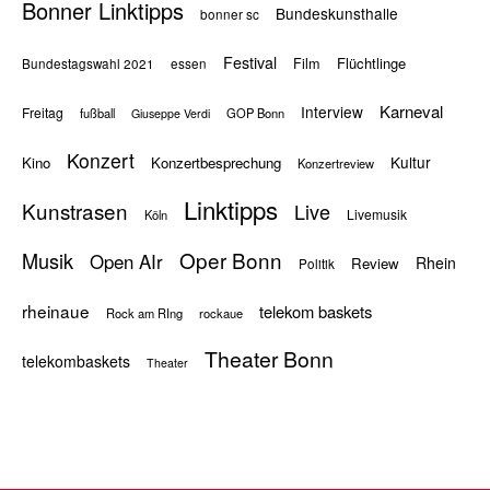
Bonner Linktipps
Bundeskunsthalle
bonner sc
Festival
Flüchtlinge
Film
Bundestagswahl 2021
essen
Karneval
Interview
Freitag
fußball
GOP Bonn
Giuseppe Verdi
Konzert
Kultur
Kino
Konzertbesprechung
Konzertreview
Linktipps
Kunstrasen
Live
Livemusik
Köln
Oper Bonn
Musik
Open AIr
Rhein
Review
Politik
rheinaue
telekom baskets
Rock am RIng
rockaue
Theater Bonn
telekombaskets
Theater