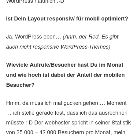
WordPress natürlich :-D
Ist Dein Lay­out responsiv/ für mo­bil op­ti­miert?
Ja. WordPress eben…
(Anm. der Red. Es gibt
auch nicht responsive WordPress-Themes)
Wie­viele Aufrufe/Besucher hast Du im Mo­nat
und wie hoch ist da­bei der An­teil der mo­bi­len
Be­su­cher?
Hmm, da muss ich mal gucken gehen … Moment
… ich stelle gerade fest, dass ich das ausrechnen
müsste :-D Der webhoster spricht in seiner Statistik
von 35.000 – 42.000 Besuchern pro Monat, mein