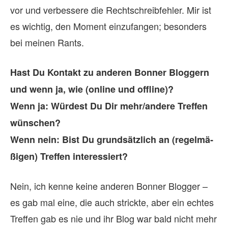
vor und verbessere die Rechtschreibfehler. Mir ist
es wichtig, den Moment einzufangen; besonders
bei meinen Rants.
Hast Du Kon­takt zu an­de­ren Bon­ner Blog­gern
und wenn ja, wie (on­line und off­line)?
Wenn ja: Wür­dest Du Dir mehr/andere Tref­fen
wün­schen?
Wenn nein: Bist Du grund­sätz­lich an (re­gel­mä­
ßi­gen) Tref­fen in­ter­es­siert?
Nein, ich kenne keine anderen Bonner Blogger –
es gab mal eine, die auch strickte, aber ein echtes
Treffen gab es nie und ihr Blog war bald nicht mehr