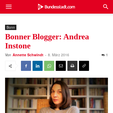
Bonn
Bonner Blogger: Andrea
Instone
Von
Annette Schwindt
-
8. März 2016
1