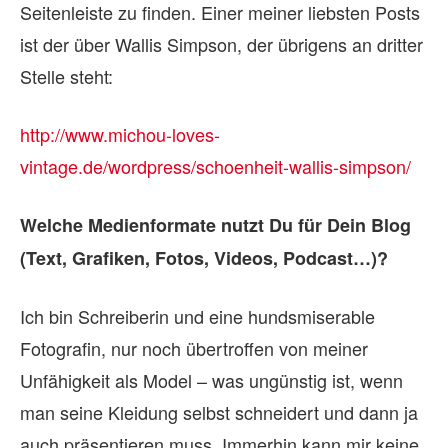
Seitenleiste zu finden. Einer meiner liebsten Posts
ist der über Wallis Simpson, der übrigens an dritter
Stelle steht:
http://www.michou-loves-
vintage.de/wordpress/schoenheit-wallis-simpson/
Wel­che Me­di­en­for­mate nutzt Du für Dein Blog
(Text, Gra­fi­ken, Fo­tos, Vi­deos, Pod­cast…)?
Ich bin Schreiberin und eine hundsmiserable
Fotografin, nur noch übertroffen von meiner
Unfähigkeit als Model – was ungünstig ist, wenn
man seine Kleidung selbst schneidert und dann ja
auch präsentieren muss. Immerhin kann mir keine