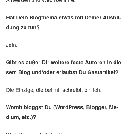
Hat Dein Blog­thema et­was mit Dei­ner Aus­bil­
dung zu tun?
Jein.
Gibt es au­ßer Dir wei­tere feste Au­to­ren in die­
sem Blog und/oder er­laubst Du Gast­ar­ti­kel?
Die Einzige, die bei mir schreibt, bin ich.
Wo­mit bloggst Du (Word­Press, Blog­ger, Me­
dium, etc.)?