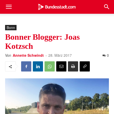
Bonn
Bonner Blogger: Joas
Kotzsch
Von
Annette Schwindt
-
28. März 2017
0