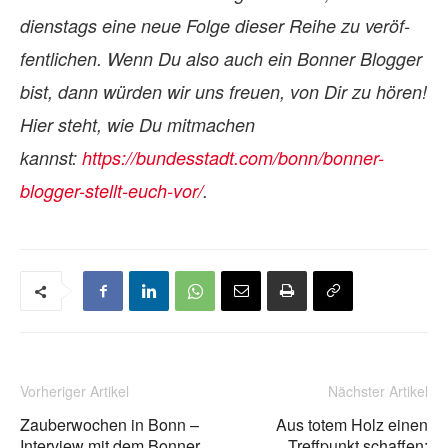
dienstags eine neue Folge die­ser Reihe zu ver­öf­
fent­li­chen. Wenn Du also auch ein Bon­ner Blog­ger
bist, dann wür­den wir uns freuen, von Dir zu hö­ren!
Hier steht, wie Du mit­ma­chen
kannst:
https://bundesstadt.com/bonn/bonner-
blogger-stellt-euch-vor/
.
Vorheriger Artikel
Nächster Artikel
Zauberwochen in Bonn –
Aus totem Holz einen
Interview mit dem Bonner
Treffpunkt schaffen: