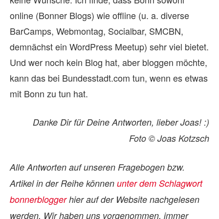
online (Bonner Blogs) wie offline (u. a. diverse
BarCamps, Webmontag, Socialbar, SMCBN,
demnächst ein WordPress Meetup) sehr viel bietet.
Und wer noch kein Blog hat, aber bloggen möchte,
kann das bei Bundesstadt.com tun, wenn es etwas
mit Bonn zu tun hat.
Danke Dir für Deine Antworten, lieber Joas! :)
Foto © Joas Kotzsch
Alle Ant­wor­ten auf un­se­ren Fra­ge­bo­gen bzw.
Artikel in der Reihe kön­nen
un­ter dem Schlag­wort
bon­ner­blog­ger
hier auf der Web­site nach­ge­le­sen
wer­den. Wir ha­ben uns vor­ge­nom­men, immer