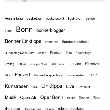
basketball
Ausstellung
basketsspirit
Beethoven
bekobbl
Bonn
bonnerblogger
blogs
Bonner Linktipps
Bundeskunsthalle
bonner sc
Festival
Flüchtlinge
Film
Bundestagswahl 2021
essen
Karneval
Interview
Freitag
fußball
GOP Bonn
Giuseppe Verdi
Konzert
Kultur
Kino
Konzertbesprechung
Konzertreview
Linktipps
Kunstrasen
Live
Livemusik
Köln
Oper Bonn
Musik
Open AIr
Rhein
Review
Politik
rheinaue
telekom baskets
Rock am RIng
rockaue