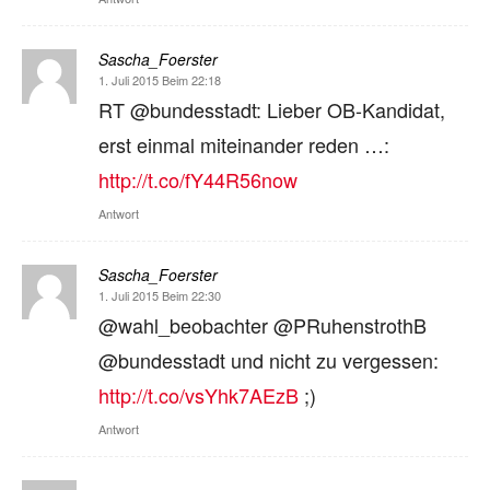
Sascha_Foerster
1. Juli 2015 Beim 22:18
RT @bundesstadt: Lieber OB-Kandidat,
erst einmal miteinander reden …:
http://t.co/fY44R56now
Antwort
Sascha_Foerster
1. Juli 2015 Beim 22:30
@wahl_beobachter @PRuhenstrothB
@bundesstadt und nicht zu vergessen:
http://t.co/vsYhk7AEzB
;)
Antwort