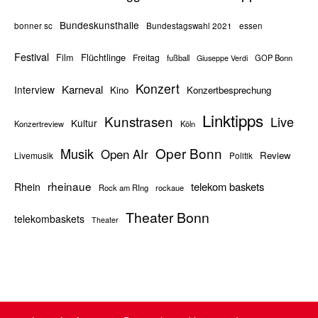
Bundeskunsthalle
bonner sc
Bundestagswahl 2021
essen
Festival
Flüchtlinge
Film
Freitag
fußball
GOP Bonn
Giuseppe Verdi
Konzert
Karneval
Interview
Kino
Konzertbesprechung
Linktipps
Kunstrasen
Live
Kultur
Konzertreview
Köln
Oper Bonn
Musik
Open AIr
Review
Livemusik
Politik
rheinaue
telekom baskets
Rhein
Rock am RIng
rockaue
Theater Bonn
telekombaskets
Theater