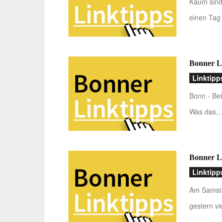
Kaum sind
einen Tag 
Bonner Li
Linktipp
Bonn - Bei
Was das...
Bonner L
Linktipp
Am Samsta
gestern vi