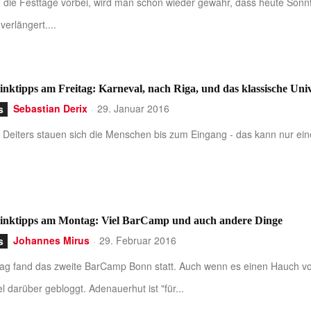
 die Festtage vorbei, wird man schon wieder gewahr, dass heute Sonnt
verlängert....
nktipps am Freitag: Karneval, nach Riga, und das klassische U
Sebastian Derix
29. Januar 2016
s
-
 Deiters stauen sich die Menschen bis zum Eingang - das kann nur eine
inktipps am Montag: Viel BarCamp und auch andere Dinge
Johannes Mirus
29. Februar 2016
s
-
g fand das zweite BarCamp Bonn statt. Auch wenn es einen Hauch von
el darüber gebloggt. Adenauerhut ist "für...