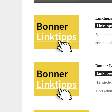
Linktipps
Linktipp
Sonntagab
sich hin, 
Bonner L
Linktipp
Nie wieder
angesamme