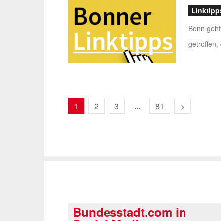
Linktipp
Bonn geht 
getroffen,
...
1
2
3
81
Bundesstadt.com in