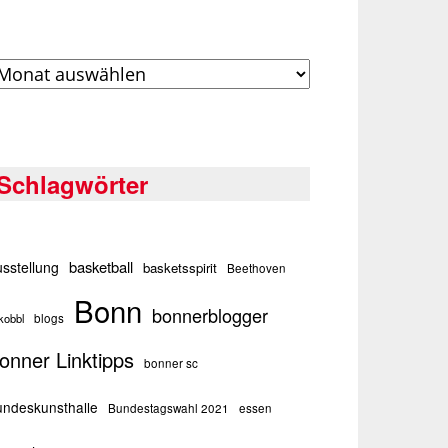
rchiv
Schlagwörter
basketball
sstellung
basketsspirit
Beethoven
Bonn
bonnerblogger
kobbl
blogs
onner Linktipps
bonner sc
ndeskunsthalle
Bundestagswahl 2021
essen