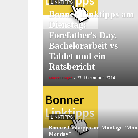
LINKTIPPS
Bonner Linktipps am
Dienstag:
Forefather's Day,
Bachelorarbeit vs
Tablet und ein
Ratsbericht
23. Dezember 2014
Marcel Pinger
-
LINKTIPPS
Bonner Linktipps am Montag: "Mon
Monday"