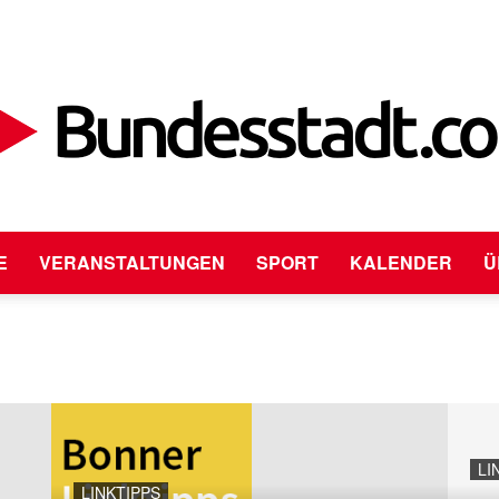
E
VERANSTALTUNGEN
SPORT
KALENDER
Ü
Bundesstadt.com
LI
LINKTIPPS