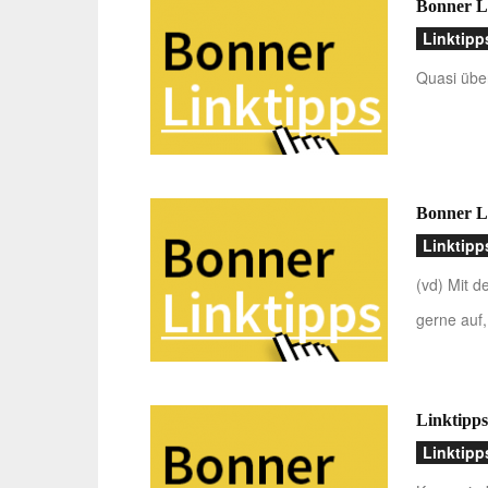
Bonner Li
Linktipp
Quasi über
Bonner L
Linktipp
(vd) Mit d
gerne auf
Linktipps
Linktipp