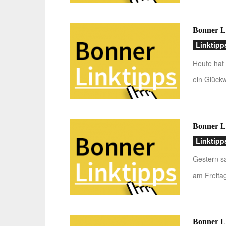
Bonner Li
Linktipp
Heute hat 
ein Glückw
Bonner Li
Linktipp
Gestern s
am Freitag
Bonner Li