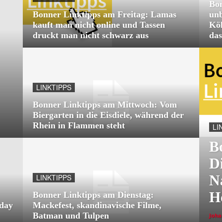
Bo
Bonner Linktipps am Freitag: Lamas
unb
kauft man nicht online und Tassen
Köl
druckt man nicht schwarz aus
das
LINKTIPPS
Bonner Linktipps am Mittwoch: Vom
Biergarten in die Eisdiele, während der
Rhein in Flammen steht
LI
B
D
N
LINKTIPPS
H
Bonner Linktipps am Dienstag:
day
Mackefest, skandinavische Filme,
Batman und Tulpen
Joha