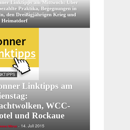
nner Linktipps am Mittwoch: Über
ezahlte Praktika, Begegnungen in
n, den Dreißigjährigen Krieg und
 Heimatdorf
NKTIPPS
onner Linktipps am
ienstag:
achtwolken, WCC-
otel und Rockaue
14. Juli 2015
nnes Mirus
-