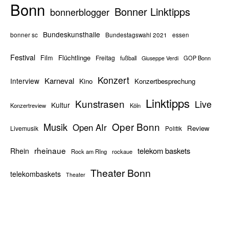
Bonn
Bonner Linktipps
bonnerblogger
Bundeskunsthalle
bonner sc
Bundestagswahl 2021
essen
Festival
Flüchtlinge
Film
Freitag
fußball
GOP Bonn
Giuseppe Verdi
Konzert
Karneval
Interview
Kino
Konzertbesprechung
Linktipps
Kunstrasen
Live
Kultur
Konzertreview
Köln
Oper Bonn
Musik
Open AIr
Review
Livemusik
Politik
rheinaue
telekom baskets
Rhein
Rock am RIng
rockaue
Theater Bonn
telekombaskets
Theater