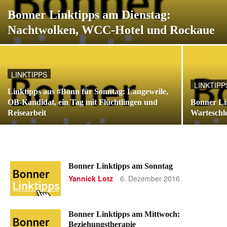
Bonner Linktipps am Dienstag:
Nachtwolken, WCC-Hotel und Rockaue
LINKTIPPS
LINKTIPP
Linktipps aus #Bonn für Sonntag: Langeweile,
OB-Kandidat, ein Tag mit Flüchtlingen und
Bonner Li
Reisearbeit
Warteschl
Bonner Linktipps am Sonntag
Yannick Lotz
6. Dezember 2016
-
Bonner Linktipps am Mittwoch:
Beziehungstherapie