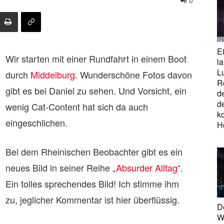
0
E
Wir starten mit einer Rundfahrt in einem Boot
la
L
durch
Middelburg
. Wunderschöne Fotos davon
R
gibt es bei Daniel zu sehen. Und Vorsicht, ein
d
d
wenig Cat-Content hat sich da auch
ko
eingeschlichen.
H
Bei dem Rheinischen Beobachter gibt es ein
neues Bild in seiner Reihe „
Absurder Alltag
“.
Ein tolles sprechendes Bild! Ich stimme ihm
zu, jeglicher Kommentar ist hier überflüssig.
D
W