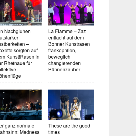
in Nachglühen
La Flamme – Zaz
utstarker
entfacht auf dem
ustbarkeiten –
Bonner Kunstrasen
oxette sorgten auf
frankophilen,
em Kunst!Rasen in
beweglich
er Rheinaue für
changierenden
llektive
Bühnenzauber
öhenflüge
er ganz normale
These are the good
ahnsinn: Madness
times