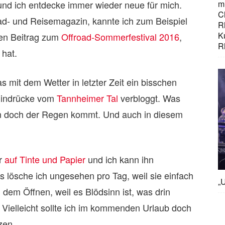
 und ich entdecke immer wieder neue für mich.
mi
C
oad- und Reisemagazin, kannte ich zum Beispiel
R
K
nen Beitrag zum
Offroad-Sommerfestival 2016
,
R
 hat.
mit dem Wetter in letzter Zeit ein bisschen
 Eindrücke vom
Tannheimer Tal
verbloggt. Was
 doch der Regen kommt. Und auch in diesem
er
auf Tinte und Papier
und ich kann ihn
s lösche ich ungesehen pro Tag, weil sie einfach
„U
 dem Öffnen, weil es Blödsinn ist, was drin
. Vielleicht sollte ich im kommenden Urlaub doch
zen.