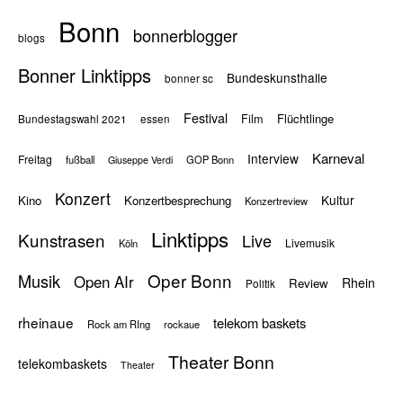
Bonn
bonnerblogger
blogs
Bonner Linktipps
Bundeskunsthalle
bonner sc
Festival
Flüchtlinge
Film
Bundestagswahl 2021
essen
Karneval
Interview
Freitag
fußball
GOP Bonn
Giuseppe Verdi
Konzert
Kultur
Kino
Konzertbesprechung
Konzertreview
Linktipps
Kunstrasen
Live
Livemusik
Köln
Oper Bonn
Musik
Open AIr
Rhein
Review
Politik
rheinaue
telekom baskets
Rock am RIng
rockaue
Theater Bonn
telekombaskets
Theater