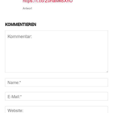
https://t.co/Z0haMk6XhU
Antwort
KOMMENTIEREN