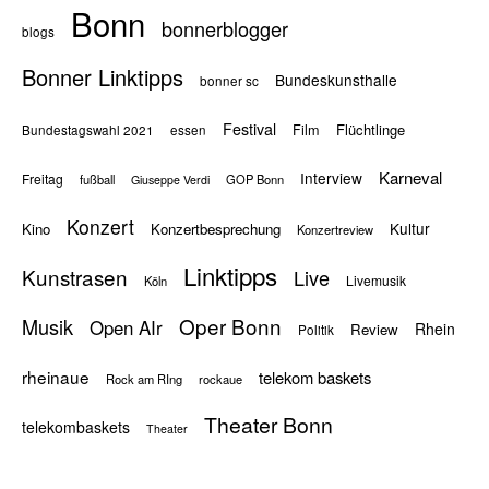
Bonn
bonnerblogger
blogs
Bonner Linktipps
Bundeskunsthalle
bonner sc
Festival
Flüchtlinge
Film
Bundestagswahl 2021
essen
Karneval
Interview
Freitag
fußball
GOP Bonn
Giuseppe Verdi
Konzert
Kultur
Kino
Konzertbesprechung
Konzertreview
Linktipps
Kunstrasen
Live
Livemusik
Köln
Oper Bonn
Musik
Open AIr
Rhein
Review
Politik
rheinaue
telekom baskets
Rock am RIng
rockaue
Theater Bonn
telekombaskets
Theater