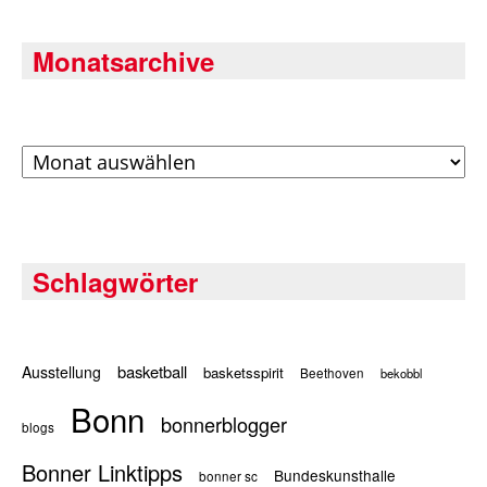
Monatsarchive
Archiv
Schlagwörter
basketball
Ausstellung
basketsspirit
Beethoven
bekobbl
Bonn
bonnerblogger
blogs
Bonner Linktipps
Bundeskunsthalle
bonner sc