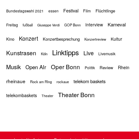
Festival
Flüchtlinge
Film
Bundestagswahl 2021
essen
Karneval
Interview
Freitag
fußball
GOP Bonn
Giuseppe Verdi
Konzert
Kultur
Kino
Konzertbesprechung
Konzertreview
Linktipps
Kunstrasen
Live
Livemusik
Köln
Oper Bonn
Musik
Open AIr
Rhein
Review
Politik
rheinaue
telekom baskets
Rock am RIng
rockaue
Theater Bonn
telekombaskets
Theater