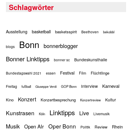
Schlagwörter
basketball
Ausstellung
basketsspirit
Beethoven
bekobbl
Bonn
bonnerblogger
blogs
Bonner Linktipps
Bundeskunsthalle
bonner sc
Festival
Flüchtlinge
Film
Bundestagswahl 2021
essen
Karneval
Interview
Freitag
fußball
GOP Bonn
Giuseppe Verdi
Konzert
Kultur
Kino
Konzertbesprechung
Konzertreview
Linktipps
Kunstrasen
Live
Livemusik
Köln
Oper Bonn
Musik
Open AIr
Rhein
Review
Politik