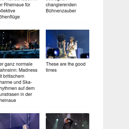
er Rheinaue für
changierenden
llektive
Bühnenzauber
öhenflüge
er ganz normale
These are the good
ahnsinn: Madness
times
t britischem
harme und Ska-
hythmen auf dem
unstrasen in der
heinaue