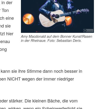
in der
r Ton
ch eine
nd sie
tzt hier
Amy Macdonald auf dem Bonner Kunst!Rasen
 genau
in der Rheinaue. Foto: Sebastian Derix.
Song
n, kann sie ihre Stimme dann noch besser in
ben NICHT wegen der immer niedriger
eder stärker. Die kleinen Bäche, die vom
n, wirken, wenn ein Scheinwerferlicht sie