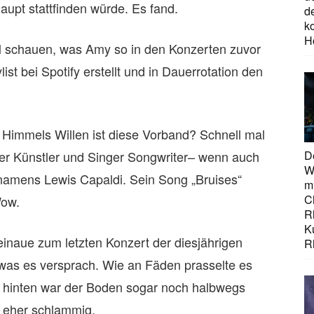
upt stattfinden würde. Es fand.
d
ko
H
 schauen, was Amy so in den Konzerten zuvor
list bei Spotify erstellt und in Dauerrotation den
immels Willen ist diese Vorband? Schnell mal
er Künstler und Singer Songwriter– wenn auch
D
W
namens Lewis Capaldi. Sein Song „Bruises“
mi
C
Wow.
R
K
einaue zum letzten Konzert der diesjährigen
R
was es versprach. Wie an Fäden prasselte es
r hinten war der Boden sogar noch halbwegs
 eher schlammig.