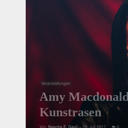
Veranstaltungen
Amy Macdonald:
Kunstrasen
Von
Sascha E. Gaul
-
26. Juli 2017
0