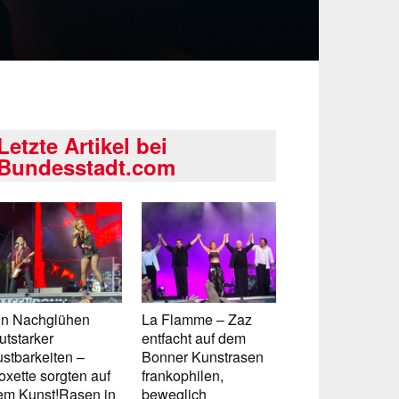
Letzte Artikel bei
Bundesstadt.com
in Nachglühen
La Flamme – Zaz
utstarker
entfacht auf dem
ustbarkeiten –
Bonner Kunstrasen
oxette sorgten auf
frankophilen,
em Kunst!Rasen in
beweglich