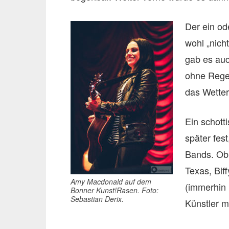
Der ein od
wohl „nich
gab es au
ohne Rege
das Wetter.
Ein schott
später fest
Bands. Ob 
Texas, Bif
Amy Macdonald auf dem
(immerhin 
Bonner Kunst!Rasen. Foto:
Sebastian Derix.
Künstler m