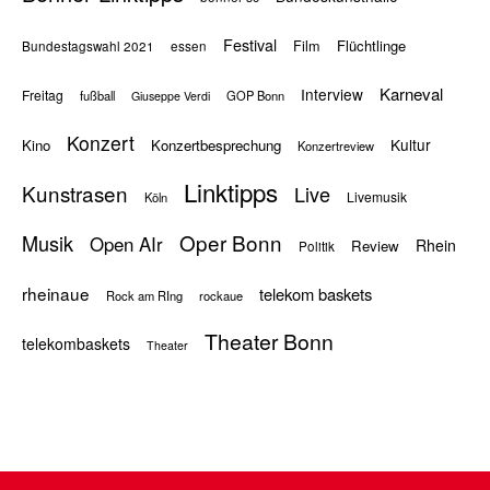
Festival
Flüchtlinge
Film
Bundestagswahl 2021
essen
Karneval
Interview
Freitag
fußball
GOP Bonn
Giuseppe Verdi
Konzert
Kultur
Kino
Konzertbesprechung
Konzertreview
Linktipps
Kunstrasen
Live
Livemusik
Köln
Oper Bonn
Musik
Open AIr
Rhein
Review
Politik
rheinaue
telekom baskets
Rock am RIng
rockaue
Theater Bonn
telekombaskets
Theater