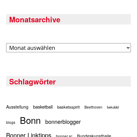
Monatsarchive
Archiv
Schlagwörter
basketball
Ausstellung
basketsspirit
Beethoven
bekobbl
Bonn
bonnerblogger
blogs
Bonner Linktipps
Bundeskunsthalle
bonner sc