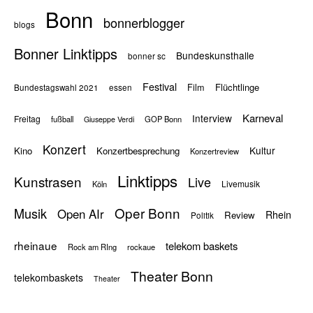
Bonn
bonnerblogger
blogs
Bonner Linktipps
Bundeskunsthalle
bonner sc
Festival
Flüchtlinge
Film
Bundestagswahl 2021
essen
Karneval
Interview
Freitag
fußball
GOP Bonn
Giuseppe Verdi
Konzert
Kultur
Kino
Konzertbesprechung
Konzertreview
Linktipps
Kunstrasen
Live
Livemusik
Köln
Oper Bonn
Musik
Open AIr
Rhein
Review
Politik
rheinaue
telekom baskets
Rock am RIng
rockaue
Theater Bonn
telekombaskets
Theater