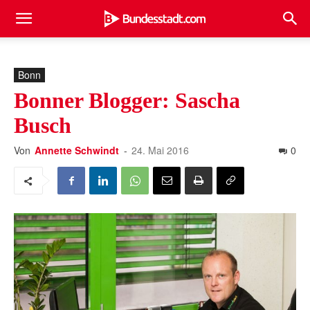
Bonn
Bonner Blogger: Sascha
Busch
Von
Annette Schwindt
-
24. Mai 2016
0