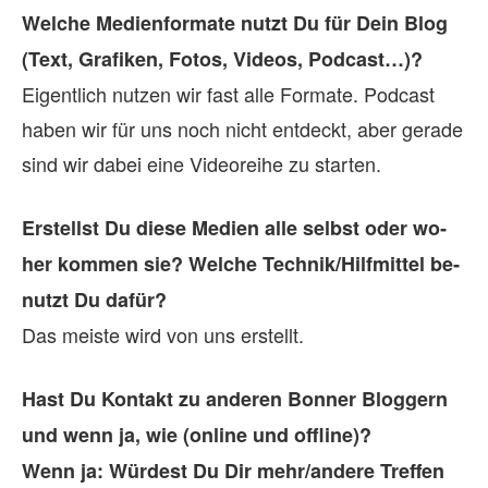
Wel­che Me­di­en­for­mate nutzt Du für Dein Blog
(Text, Gra­fi­ken, Fo­tos, Vi­deos, Pod­cast…)?
Eigentlich nutzen wir fast alle Formate. Podcast
haben wir für uns noch nicht entdeckt, aber gerade
sind wir dabei eine Videoreihe zu starten.
Er­stellst Du diese Me­dien alle selbst oder wo­
her kom­men sie? Wel­che Technik/Hilfmittel be­
nutzt Du da­für?
Das meiste wird von uns erstellt.
Hast Du Kon­takt zu an­de­ren Bon­ner Blog­gern
und wenn ja, wie (on­line und off­line)?
Wenn ja: Wür­dest Du Dir mehr/andere Tref­fen