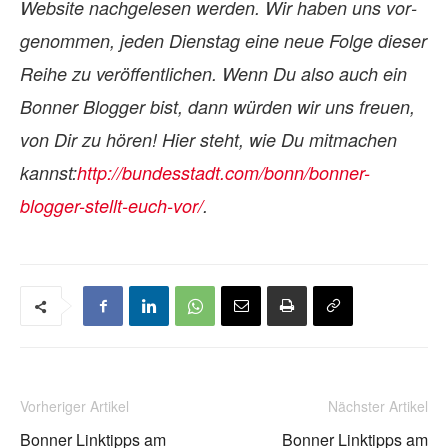
Web­site nach­ge­le­sen wer­den. Wir ha­ben uns vor­
ge­nom­men, je­den Diens­tag eine neue Folge die­ser
Reihe zu ver­öf­fent­li­chen. Wenn Du also auch ein
Bon­ner Blog­ger bist, dann wür­den wir uns freuen,
von Dir zu hö­ren! Hier steht, wie Du mit­ma­chen
kannst:
http://bundesstadt.com/bonn/bonner-
blogger-stellt-euch-vor/
.
Vorheriger Artikel
Nächster Artikel
Bonner Linktipps am
Bonner Linktipps am