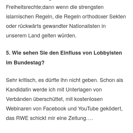
ic
Freiheitsrechte;dann wenn die strengsten
Ge
islamischen Regeln, die Regeln orthodoxer Sekten
Ei
oder rückwärts gewandter Nationalisten in
ch
unserem Land gelten würden.
Bi
Ge
5. Wie sehen Sie den Einfluss von Lobbyisten
so
im Bundestag?
br
un
Sehr kritisch, es dürfte ihn nicht geben. Schon als
Er
Kandidatin werde ich mit Unterlagen von
Zu
Verbänden überschüttet, mit kostenlosen
Ju
Webinaren von Facebook und YouTube geködert,
de
das RWE schickt mir eine Zeitung….
Au