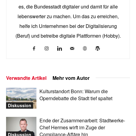
es, die Bundesstadt digitaler und damit für alle
7.
lebenswerter zu machen. Um das zu erreichen,
in
helfe ich Unternehmen bei der Digitalisierung
Di
(Beruf) und betreibe digitale Plattformen (Hobby).
Si
Wi
Se
Co
Verwandte Artikel
Mehr vom Autor
Si
Kulturstandort Bonn: Warum die
(B
Operndebatte die Stadt tief spaltet
ve
Diskussion
Um
Ende der Zusammenarbeit: Stadtwerke-
Un
Chef Hermes wirft im Zuge der
Ku
Compliance-Affäre hin
Diskussion