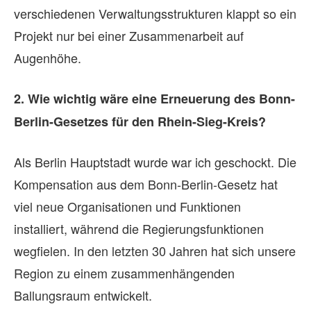
verschiedenen Verwaltungsstrukturen klappt so ein
zu
Projekt nur bei einer Zusammenarbeit auf
Ge
Augenhöhe.
ni
er
2. Wie wichtig wäre eine Erneuerung des Bonn-
vo
Berlin-Gesetzes für den Rhein-Sieg-Kreis?
St
we
Als Berlin Hauptstadt wurde war ich geschockt. Die
Kompensation aus dem Bonn-Berlin-Gesetz hat
2.
viel neue Organisationen und Funktionen
Be
installiert, während die Regierungsfunktionen
wegfielen. In den letzten 30 Jahren hat sich unsere
Ic
Region zu einem zusammenhängenden
Bo
Ballungsraum entwickelt.
Ve