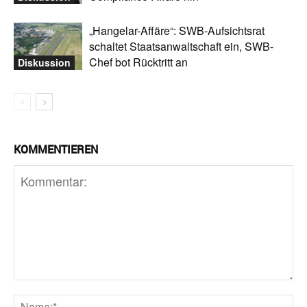
Au
„Hangelar-Affäre“: SWB-Aufsichtsrat
Un
schaltet Staatsanwaltschaft ein, SWB-
Un
Chef bot Rücktritt an
Diskussion
Fö
Lu
In
we
KOMMENTIEREN
8.
me
Da
er
Mi