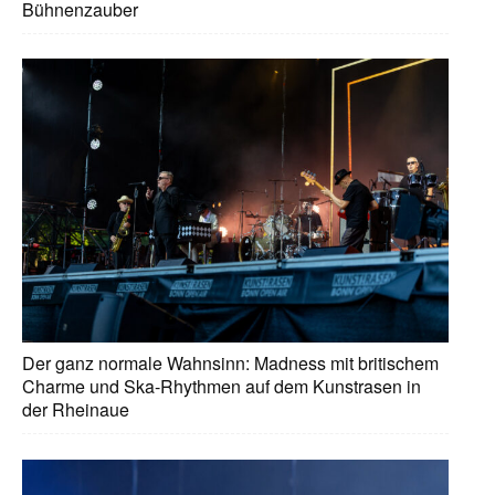
Bühnenzauber
Ge
St
de
en
To
he
Ei
gr
br
Ve
Der ganz normale Wahnsinn: Madness mit britischem
Charme und Ska-Rhythmen auf dem Kunstrasen in
Vi
der Rheinaue