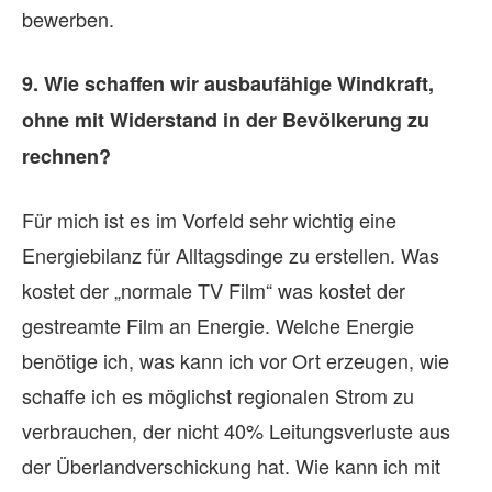
bewerben.
Al
9. Wie schaffen wir ausbaufähige Windkraft,
kä
ohne mit Widerstand in der Bevölkerung zu
Bu
rechnen?
Fr
In
Für mich ist es im Vorfeld sehr wichtig eine
kü
Energiebilanz für Alltagsdinge zu erstellen. Was
zu
kostet der „normale TV Film“ was kostet der
In
gestreamte Film an Energie. Welche Energie
si
benötige ich, was kann ich vor Ort erzeugen, wie
ha
schaffe ich es möglichst regionalen Strom zu
Re
verbrauchen, der nicht 40% Leitungsverluste aus
50
der Überlandverschickung hat. Wie kann ich mit
we