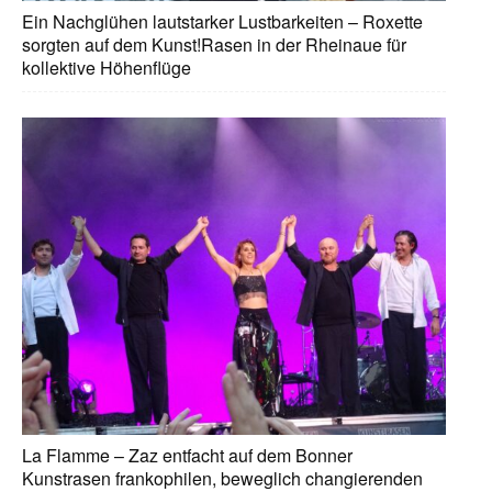
Ein Nachglühen lautstarker Lustbarkeiten – Roxette
Da
sorgten auf dem Kunst!Rasen in der Rheinaue für
la
kollektive Höhenflüge
di
be
10
Su
Im
me
Ab
fü
wo
La Flamme – Zaz entfacht auf dem Bonner
Sp
Kunstrasen frankophilen, beweglich changierenden