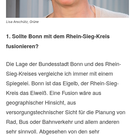
Seb
Lisa Anschütz, Grüne
1.
1. Sollte Bonn mit dem Rhein-Sieg-Kreis
fu
fusionieren?
Di
Die Lage der Bundesstadt Bonn und des Rhein-
St
Sieg-Kreises vergleiche ich immer mit einem
be
Spiegelei. Bonn ist das Eigelb, der Rhein-Sieg-
Kr
Kreis das Eiweiß. Eine Fusion wäre aus
ha
geographischer Hinsicht, aus
Ko
versorgungstechnischer Sicht für die Planung von
in
Rad, Bus oder Bahnverkehr und allem anderen
ko
sehr sinnvoll. Abgesehen von den sehr
Ei