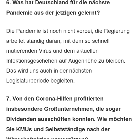
Bi
6. Was hat Deutschland für die nächste
Ki
Pandemie aus der jetzigen gelernt?
de
Die Pandemie ist noch nicht vorbei, die Regierung
4.
arbeitet ständig daran, mit dem so schnell
Pa
mutierenden Virus und dem aktuellen
Infektionsgeschehen auf Augenhöhe zu bleiben.
De
Das wird uns auch in der nächsten
ne
Legislaturperiode begleiten.
w
7. Von den Corona-Hilfen profitierten
Pa
insbesondere Großunternehmen, die sogar
so
Te
Dividenden ausschütten konnten. Wie möchten
un
Sie KMUs und Selbstständige nach der
– 