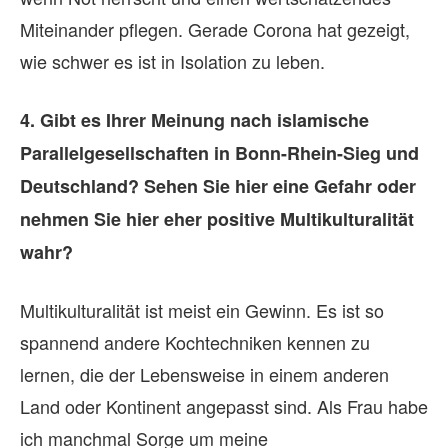
an
Miteinander pflegen. Gerade Corona hat gezeigt,
vo
wie schwer es ist in Isolation zu leben.
3.
4. Gibt es Ihrer Meinung nach islamische
Co
Parallelgesellschaften in Bonn-Rhein-Sieg und
le
Deutschland? Sehen Sie hier eine Gefahr oder
Hi
nehmen Sie hier eher positive Multikulturalität
in
wahr?
w
Multikulturalität ist meist ein Gewinn. Es ist so
Es
spannend andere Kochtechniken kennen zu
Im
lernen, die der Lebensweise in einem anderen
Zu
Land oder Kontinent angepasst sind. Als Frau habe
ke
ich manchmal Sorge um meine