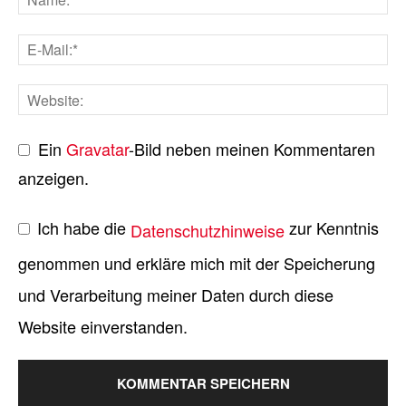
ge
De
„J
Ju
ef
Ein
Gravatar
-Bild neben meinen Kommentaren
anzeigen.
Zu
Ki
Ich habe die
zur Kenntnis
Datenschutzhinweise
Re
genommen und erkläre mich mit der Speicherung
we
und Verarbeitung meiner Daten durch diese
An
mi
Website einverstanden.
un
de