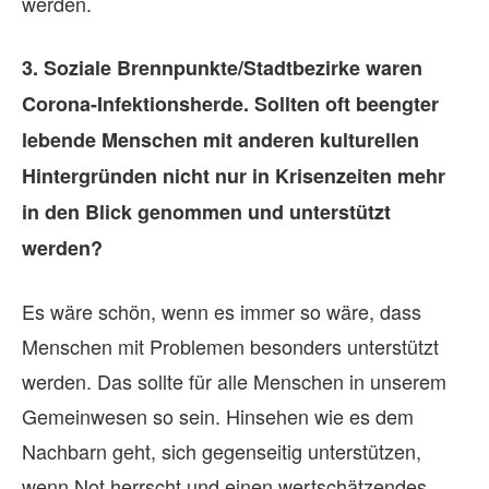
werden.
bu
ko
3. Soziale Brennpunkte/Stadtbezirke waren
ha
Corona-Infektionsherde. Sollten oft beengter
Bu
lebende Menschen mit anderen kulturellen
Bu
Hintergründen nicht nur in Krisenzeiten mehr
de
in den Blick genommen und unterstützt
ve
werden?
da
Es wäre schön, wenn es immer so wäre, dass
Fü
Menschen mit Problemen besonders unterstützt
bu
werden. Das sollte für alle Menschen in unserem
au
Gemeinwesen so sein. Hinsehen wie es dem
de
Nachbarn geht, sich gegenseitig unterstützen,
ei
wenn Not herrscht und einen wertschätzendes