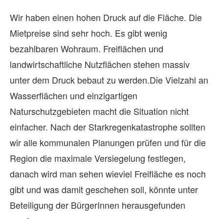
En
Wir haben einen hohen Druck auf die Fläche. Die
Ko
Mietpreise sind sehr hoch. Es gibt wenig
vo
bezahlbaren Wohraum. Freiflächen und
in
landwirtschaftliche Nutzflächen stehen massiv
St
unter dem Druck bebaut zu werden.Die Vielzahl an
Na
Wasserflächen und einzigartigen
ei
Naturschutzgebieten macht die Situation nicht
Bu
einfacher. Nach der Starkregenkatastrophe sollten
ne
wir alle kommunalen Planungen prüfen und für die
Bu
Region die maximale Versiegelung festlegen,
Si
danach wird man sehen wieviel Freifläche es noch
Bu
gibt und was damit geschehen soll, könnte unter
Ka
Beteiligung der BürgerInnen herausgefunden
Hi