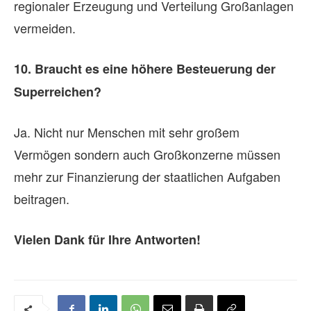
regionaler Erzeugung und Verteilung Großanlagen
wi
vermeiden.
Bu
10. Braucht es eine höhere Besteuerung der
Zu
Superreichen?
Fu
Bu
Ja. Nicht nur Menschen mit sehr großem
Lo
Vermögen sondern auch Großkonzerne müssen
Er
mehr zur Finanzierung der staatlichen Aufgaben
SP
beitragen.
wi
Vielen Dank für Ihre Antworten!
6.
Pa
So