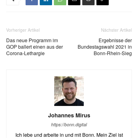
un
ih
me
Vorheriger Artikel
Nächster Artikel
ve
Das neue Programm im
Ergebnisse der
GOP ballert einen aus der
Bundestagswahl 2021 in
di
Corona-Lethargie
Bonn-Rhein-Sieg
Zu
Di
De
un
Sc
da
Johannes Mirus
de
https://bonn.digital
ge
Ich lebe und arbeite in und mit Bonn. Mein Ziel ist