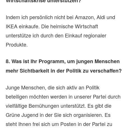
Wirtschaftskrise unterstützen?
en
Indem ich persönlich nicht bei Amazon, Aldi und
en
IKEA einkaufe. Die heimische Wirtschaft
Po
unterstütze ich durch den Einkauf regionaler
Zu
Produkte.
we
8. Was ist Ihr Programm, um jungen Menschen
Re
mehr Sichtbarkeit in der Politik zu verschaffen?
un
Me
Junge Menschen, die sich aktiv an Politik
un
beteiligen möchten werden in unserer Partei durch
be
vielfältige Bemühungen unterstützt. Es gibt die
Grüne Jugend in der Sie sich organisieren. Es
5.
steht Ihnen frei sich um Posten in der Partei zu
im