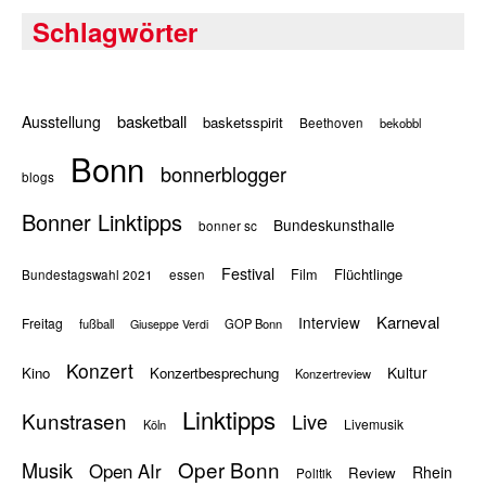
Schlagwörter
basketball
Ausstellung
basketsspirit
Beethoven
bekobbl
Bonn
bonnerblogger
blogs
Bonner Linktipps
Bundeskunsthalle
bonner sc
Festival
Flüchtlinge
Film
Bundestagswahl 2021
essen
Karneval
Interview
Freitag
fußball
GOP Bonn
Giuseppe Verdi
Konzert
Kultur
Kino
Konzertbesprechung
Konzertreview
Linktipps
Kunstrasen
Live
Livemusik
Köln
Oper Bonn
Musik
Open AIr
Rhein
Review
Politik