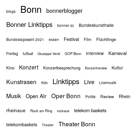
Bonn
bonnerblogger
blogs
Bonner Linktipps
Bundeskunsthalle
bonner sc
Festival
Flüchtlinge
Film
Bundestagswahl 2021
essen
Karneval
Interview
Freitag
fußball
GOP Bonn
Giuseppe Verdi
Konzert
Kultur
Kino
Konzertbesprechung
Konzertreview
Linktipps
Kunstrasen
Live
Livemusik
Köln
Oper Bonn
Musik
Open AIr
Rhein
Review
Politik
rheinaue
telekom baskets
Rock am RIng
rockaue
Theater Bonn
telekombaskets
Theater