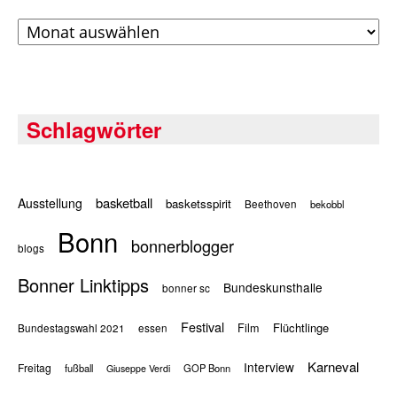
Archiv
Schlagwörter
basketball
Ausstellung
basketsspirit
Beethoven
bekobbl
Bonn
bonnerblogger
blogs
Bonner Linktipps
Bundeskunsthalle
bonner sc
Festival
Flüchtlinge
Film
Bundestagswahl 2021
essen
Karneval
Interview
Freitag
fußball
GOP Bonn
Giuseppe Verdi