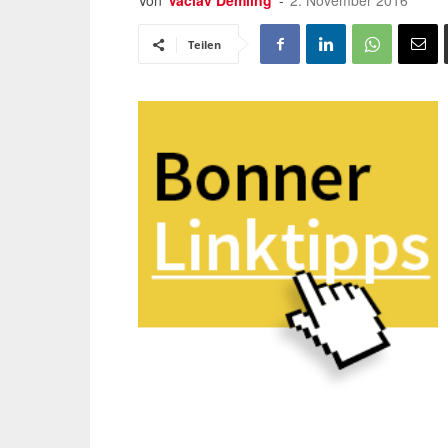
Von
Vaclav Demling
-
2. November 2016
Teilen