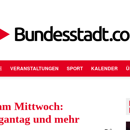
E
VERANSTALTUNGEN
SPORT
KALENDER
Ü
Bundesstadt.com
 am Mittwoch:
egantag und mehr