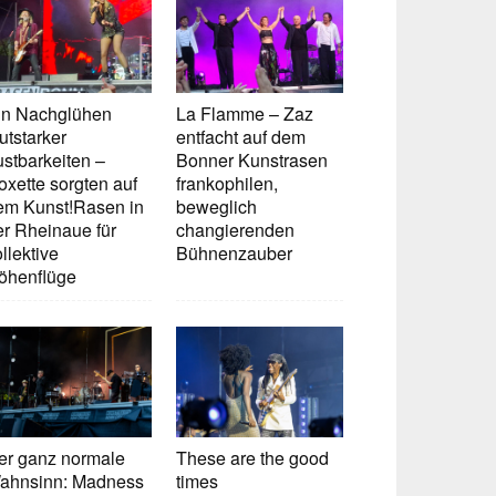
in Nachglühen
La Flamme – Zaz
utstarker
entfacht auf dem
ustbarkeiten –
Bonner Kunstrasen
oxette sorgten auf
frankophilen,
em Kunst!Rasen in
beweglich
er Rheinaue für
changierenden
llektive
Bühnenzauber
öhenflüge
er ganz normale
These are the good
ahnsinn: Madness
times