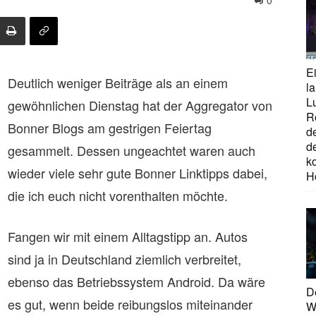
0
E
Deutlich weniger Beiträge als an einem
la
L
gewöhnlichen Dienstag hat der Aggregator von
R
Bonner Blogs am gestrigen Feiertag
d
d
gesammelt. Dessen ungeachtet waren auch
ko
wieder viele sehr gute Bonner Linktipps dabei,
H
die ich euch nicht vorenthalten möchte.
Fangen wir mit einem Alltagstipp an. Autos
sind ja in Deutschland ziemlich verbreitet,
ebenso das Betriebssystem Android. Da wäre
D
es gut, wenn beide reibungslos miteinander
W