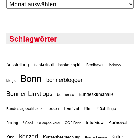
Archiv
Schlagwörter
basketball
Ausstellung
basketsspirit
Beethoven
bekobbl
Bonn
bonnerblogger
blogs
Bonner Linktipps
Bundeskunsthalle
bonner sc
Festival
Flüchtlinge
Film
Bundestagswahl 2021
essen
Karneval
Interview
Freitag
fußball
GOP Bonn
Giuseppe Verdi
Konzert
Kultur
Kino
Konzertbesprechung
Konzertreview