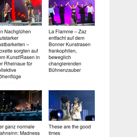
in Nachglühen
La Flamme – Zaz
utstarker
entfacht auf dem
ustbarkeiten –
Bonner Kunstrasen
oxette sorgten auf
frankophilen,
em Kunst!Rasen in
beweglich
er Rheinaue für
changierenden
llektive
Bühnenzauber
öhenflüge
er ganz normale
These are the good
ahnsinn: Madness
times