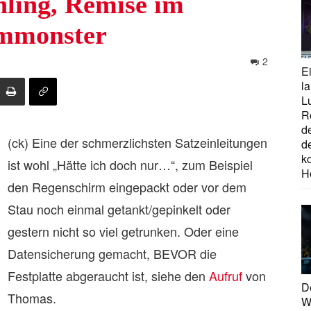
hling, Remise im
immonster
2
E
la
L
R
d
(ck) Eine der schmerzlichsten Satzeinleitungen
d
ko
ist wohl „Hätte ich doch nur…“, zum Beispiel
H
den Regenschirm eingepackt oder vor dem
Stau noch einmal getankt/gepinkelt oder
gestern nicht so viel getrunken. Oder eine
Datensicherung gemacht, BEVOR die
Festplatte abgeraucht ist, siehe den
Aufruf
von
D
Thomas.
W