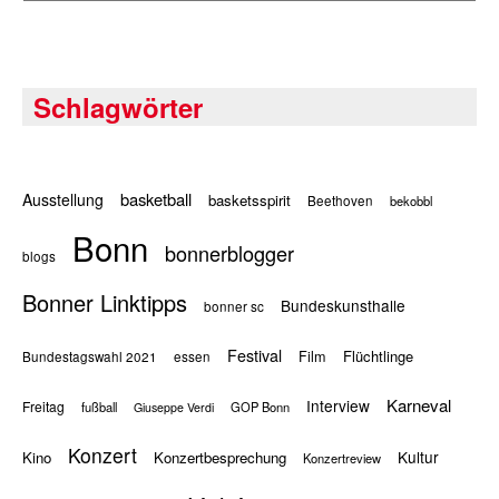
Schlagwörter
basketball
Ausstellung
basketsspirit
Beethoven
bekobbl
Bonn
bonnerblogger
blogs
Bonner Linktipps
Bundeskunsthalle
bonner sc
Festival
Flüchtlinge
Film
Bundestagswahl 2021
essen
Karneval
Interview
Freitag
fußball
GOP Bonn
Giuseppe Verdi
Konzert
Kultur
Kino
Konzertbesprechung
Konzertreview