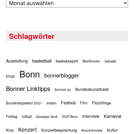
Schlagwörter
basketball
Ausstellung
basketsspirit
Beethoven
bekobbl
Bonn
bonnerblogger
blogs
Bonner Linktipps
Bundeskunsthalle
bonner sc
Festival
Flüchtlinge
Film
Bundestagswahl 2021
essen
Karneval
Interview
Freitag
fußball
GOP Bonn
Giuseppe Verdi
Konzert
Kultur
Kino
Konzertbesprechung
Konzertreview