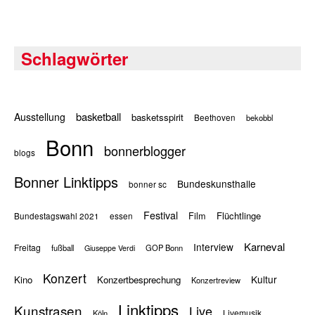
Schlagwörter
basketball
Ausstellung
basketsspirit
Beethoven
bekobbl
Bonn
bonnerblogger
blogs
Bonner Linktipps
Bundeskunsthalle
bonner sc
Festival
Flüchtlinge
Film
Bundestagswahl 2021
essen
Karneval
Interview
Freitag
fußball
GOP Bonn
Giuseppe Verdi
Konzert
Kultur
Kino
Konzertbesprechung
Konzertreview
Linktipps
Kunstrasen
Live
Livemusik
Köln