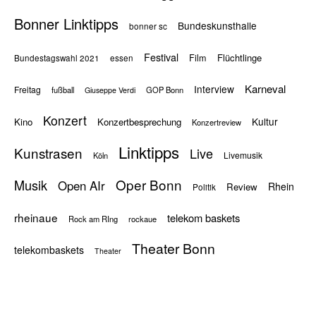
Bonner Linktipps
Bundeskunsthalle
bonner sc
Festival
Flüchtlinge
Film
Bundestagswahl 2021
essen
Karneval
Interview
Freitag
fußball
GOP Bonn
Giuseppe Verdi
Konzert
Kultur
Kino
Konzertbesprechung
Konzertreview
Linktipps
Kunstrasen
Live
Livemusik
Köln
Oper Bonn
Musik
Open AIr
Rhein
Review
Politik
rheinaue
telekom baskets
Rock am RIng
rockaue
Theater Bonn
telekombaskets
Theater