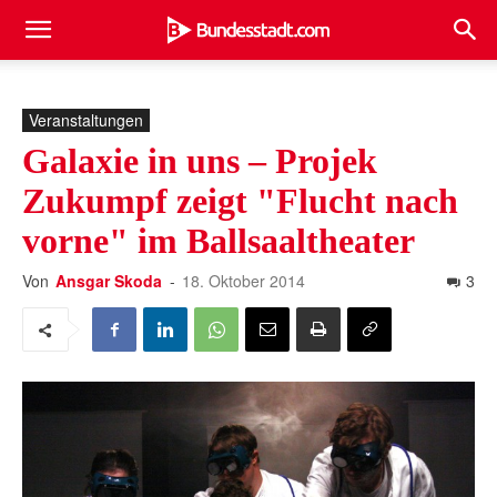
Veranstaltungen
Galaxie in uns – Projek
Zukumpf zeigt "Flucht nach
vorne" im Ballsaaltheater
Von
Ansgar Skoda
-
18. Oktober 2014
3