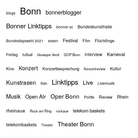
Bonn
bonnerblogger
blogs
Bonner Linktipps
Bundeskunsthalle
bonner sc
Festival
Flüchtlinge
Film
Bundestagswahl 2021
essen
Karneval
Interview
Freitag
fußball
GOP Bonn
Giuseppe Verdi
Konzert
Kultur
Kino
Konzertbesprechung
Konzertreview
Linktipps
Kunstrasen
Live
Livemusik
Köln
Oper Bonn
Musik
Open AIr
Rhein
Review
Politik
rheinaue
telekom baskets
Rock am RIng
rockaue
Theater Bonn
telekombaskets
Theater