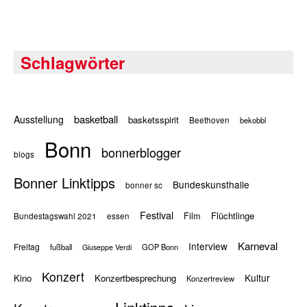
Schlagwörter
basketball
Ausstellung
basketsspirit
Beethoven
bekobbl
Bonn
bonnerblogger
blogs
Bonner Linktipps
Bundeskunsthalle
bonner sc
Festival
Flüchtlinge
Film
Bundestagswahl 2021
essen
Karneval
Interview
Freitag
fußball
GOP Bonn
Giuseppe Verdi
Konzert
Kultur
Kino
Konzertbesprechung
Konzertreview