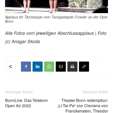
Applaus für Tänzerpaar vom Tanzgastspiel ‚Fossile‘ an der Oper
Bonn
e
Alle Fotos vom jeweilig
n Abschlussapplaus | Foto
(c) Ansgar Skoda
Vorheriger Artikel
Nächster Artikel
BonnLive: Das Telekom
Theater Bonn redemption:
Open Air 2022
„Li-Tai-Pe“ von Clemens von
Franckenstein, Theodor