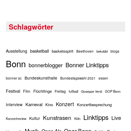
Schlagwörter
basketball
Ausstellung
basketsspirit
Beethoven
bekobbl
blogs
Bonn
Bonner Linktipps
bonnerblogger
Bundeskunsthalle
bonner sc
Bundestagswahl 2021
essen
Festival
Flüchtlinge
Film
Freitag
fußball
GOP Bonn
Giuseppe Verdi
Konzert
Karneval
Interview
Kino
Konzertbesprechung
Linktipps
Kunstrasen
Live
Kultur
Konzertreview
Köln
Oper Bonn
Musik