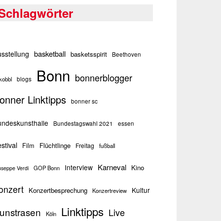
Schlagwörter
basketball
sstellung
basketsspirit
Beethoven
Bonn
bonnerblogger
kobbl
blogs
onner Linktipps
bonner sc
ndeskunsthalle
Bundestagswahl 2021
essen
stival
Flüchtlinge
Film
Freitag
fußball
Karneval
Interview
Kino
GOP Bonn
useppe Verdi
onzert
Kultur
Konzertbesprechung
Konzertreview
Linktipps
unstrasen
Live
Köln