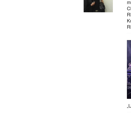
mi
C
R
K
R
„U