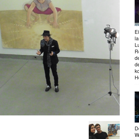
E
la
L
R
d
d
ko
H
D
W