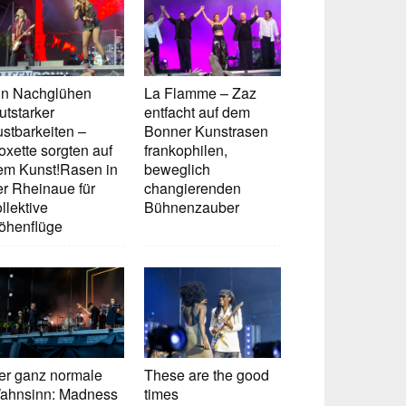
in Nachglühen
La Flamme – Zaz
utstarker
entfacht auf dem
ustbarkeiten –
Bonner Kunstrasen
oxette sorgten auf
frankophilen,
em Kunst!Rasen in
beweglich
er Rheinaue für
changierenden
llektive
Bühnenzauber
öhenflüge
er ganz normale
These are the good
ahnsinn: Madness
times