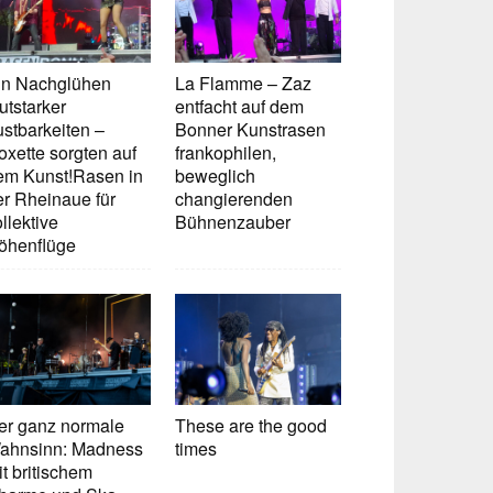
in Nachglühen
La Flamme – Zaz
utstarker
entfacht auf dem
ustbarkeiten –
Bonner Kunstrasen
oxette sorgten auf
frankophilen,
em Kunst!Rasen in
beweglich
er Rheinaue für
changierenden
llektive
Bühnenzauber
öhenflüge
er ganz normale
These are the good
ahnsinn: Madness
times
t britischem