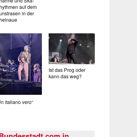
harme und Ska-
hythmen auf dem
unstrasen in der
heinaue
Ist das Prog oder
kann das weg?
n italiano vero“
Bundesstadt.com in