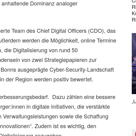
C
ie anhaltende Dominanz analoger
R
K
R
erte Team des Chief Digital Officers (CDO), das
Außerdem werden die Möglichkeit, online Termine
, die Digitalisierung von rund 50
ensein von zwei Strategiepapieren zur
h Bonns ausgeprägte Cyber-Security-Landschaft
in der Region werden positiv bewertet.
h Verbesserungsbedarf. Dazu zählen eine bessere
„U
:innen in digitale Initiativen, die verstärkte
n Verwaltungsleistungen sowie die Schaffung
Innovationen“. Zudem ist es wichtig, den
igitalisierung anzugehen.