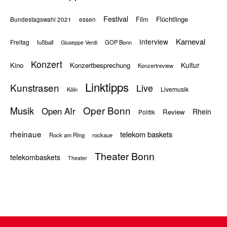
Festival
Flüchtlinge
Film
Bundestagswahl 2021
essen
Karneval
Interview
Freitag
fußball
GOP Bonn
Giuseppe Verdi
Konzert
Kultur
Kino
Konzertbesprechung
Konzertreview
Linktipps
Kunstrasen
Live
Livemusik
Köln
Oper Bonn
Musik
Open AIr
Rhein
Review
Politik
rheinaue
telekom baskets
Rock am RIng
rockaue
Theater Bonn
telekombaskets
Theater