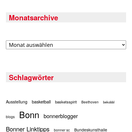
Monatsarchive
Archiv
Schlagwörter
basketball
Ausstellung
basketsspirit
Beethoven
bekobbl
Bonn
bonnerblogger
blogs
Bonner Linktipps
Bundeskunsthalle
bonner sc