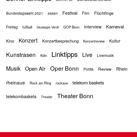
Festival
Flüchtlinge
Film
Bundestagswahl 2021
essen
Karneval
Interview
Freitag
fußball
GOP Bonn
Giuseppe Verdi
Konzert
Kultur
Kino
Konzertbesprechung
Konzertreview
Linktipps
Kunstrasen
Live
Livemusik
Köln
Oper Bonn
Musik
Open AIr
Rhein
Review
Politik
rheinaue
telekom baskets
Rock am RIng
rockaue
Theater Bonn
telekombaskets
Theater