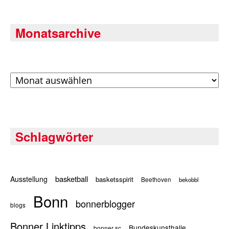
Monatsarchive
Archiv
Schlagwörter
basketball
Ausstellung
basketsspirit
Beethoven
bekobbl
Bonn
bonnerblogger
blogs
Bonner Linktipps
Bundeskunsthalle
bonner sc