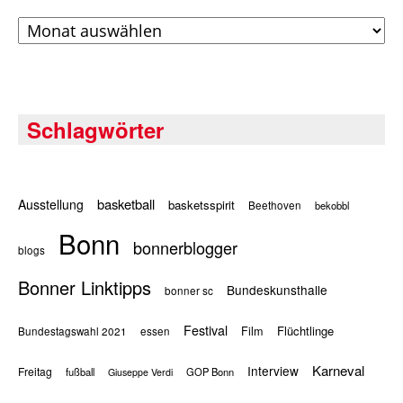
Archiv
Schlagwörter
basketball
Ausstellung
basketsspirit
Beethoven
bekobbl
Bonn
bonnerblogger
blogs
Bonner Linktipps
Bundeskunsthalle
bonner sc
Festival
Flüchtlinge
Film
Bundestagswahl 2021
essen
Karneval
Interview
Freitag
fußball
GOP Bonn
Giuseppe Verdi