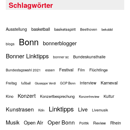
Schlagwörter
basketball
Ausstellung
basketsspirit
Beethoven
bekobbl
Bonn
bonnerblogger
blogs
Bonner Linktipps
Bundeskunsthalle
bonner sc
Festival
Flüchtlinge
Film
Bundestagswahl 2021
essen
Karneval
Interview
Freitag
fußball
GOP Bonn
Giuseppe Verdi
Konzert
Kultur
Kino
Konzertbesprechung
Konzertreview
Linktipps
Kunstrasen
Live
Livemusik
Köln
Oper Bonn
Musik
Open AIr
Rhein
Review
Politik