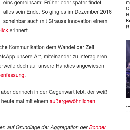
eins gemeinsam: Früher oder später findet
mi
C
alles sein Ende. So ging es im Dezember 2016
R
scheinbar auch mit Strauss Innovation einem
K
R
lick
erinnert.
iche Kommunikation dem Wandel der Zeit
sApp unsere Art, miteinander zu interagieren
lerweile doch auf unsere Handies angewiesen
menfassung
.
 aber dennoch in der Gegenwart lebt, der weiß
 heute mal mit einem
außergewöhnlichen
„U
den auf Grundlage der Aggregation der
Bonner