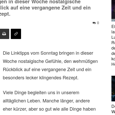
gen in dieser Woche nostalgische
ick auf eine vergangene Zeit und ein
zept.
0
E
la
L
R
d
Die Linktipps vom Sonntag bringen in dieser
d
ko
Woche nostalgische Gefühle, den wehmütigen
H
Rückblick auf eine vergangene Zeit und ein
besonders lecker klingendes Rezept.
Viele Dinge begleiten uns in unserem
alltäglichen Leben. Manche länger, andere
D
eher kürzer, aber so gut wie alle Dinge haben
W