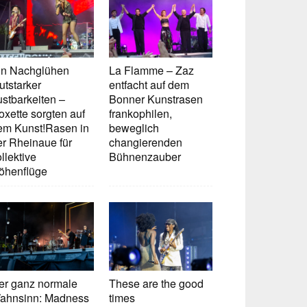
in Nachglühen
La Flamme – Zaz
utstarker
entfacht auf dem
ustbarkeiten –
Bonner Kunstrasen
oxette sorgten auf
frankophilen,
em Kunst!Rasen in
beweglich
er Rheinaue für
changierenden
llektive
Bühnenzauber
öhenflüge
er ganz normale
These are the good
ahnsinn: Madness
times