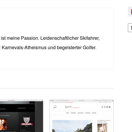
A
ist meine Passion. Leidenschaftlicher Skifahrer,
z Karnevals-Atheismus und begeisterter Golfer.