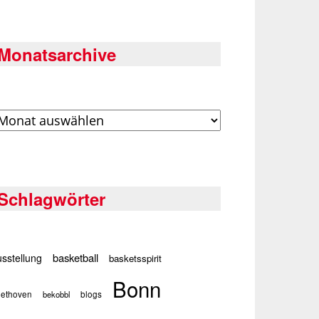
Monatsarchive
rchiv
Schlagwörter
basketball
sstellung
basketsspirit
Bonn
ethoven
bekobbl
blogs