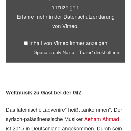
–
anzuzeigen.
Trailer“
Erfahre mehr in der
Datenschutzerklärung
von
von Vimeo
.
Vimeo
Inhalt von Vimeo immer anzeigen
anzeigen
„Space is only Noise – Trailer“ direkt öffnen
Weltmusik zu Gast bei der GIZ
Das lateinische „advenire“ heißt „ankommen“. Der
syrisch-palästinensische Musiker
Aeham Ahmad
ist 2015 in Deutschland angekommen. Durch sein