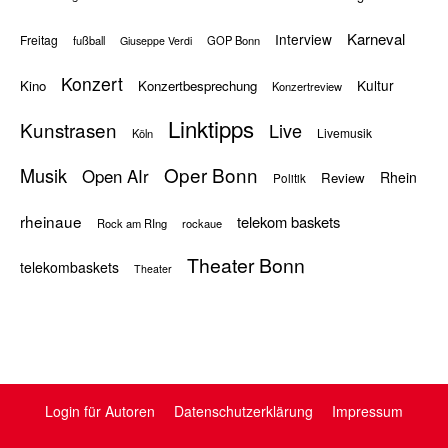
Karneval
Interview
Freitag
fußball
GOP Bonn
Giuseppe Verdi
Konzert
Kultur
Kino
Konzertbesprechung
Konzertreview
Linktipps
Kunstrasen
Live
Livemusik
Köln
Oper Bonn
Musik
Open AIr
Rhein
Review
Politik
rheinaue
telekom baskets
Rock am RIng
rockaue
Theater Bonn
telekombaskets
Theater
Login für Autoren
Datenschutzerklärung
Impressum