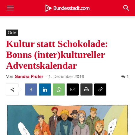
Orte
Kultur statt Schokolade:
Bonns (inter)kultureller
Adventskalendar
Von
Sandra Prüfer
-
1. Dezember 2016
1