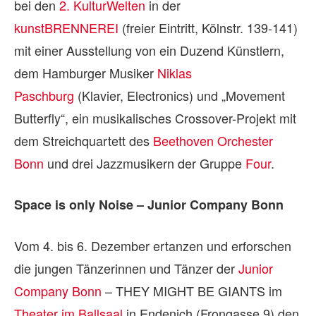
bei den
2. KulturWelten
in der
kunstBRENNEREI
(freier Eintritt, Kölnstr. 139-141)
mit einer Ausstellung von ein Duzend Künstlern,
dem Hamburger Musiker
Niklas
Paschburg
(Klavier, Electronics) und „Movement
Butterfly“, ein musikalisches Crossover-Projekt mit
dem Streichquartett des
Beethoven Orchester
Bonn
und drei Jazzmusikern der Gruppe
Four
.
Space is only Noise – Junior Company Bonn
Vom 4. bis 6. Dezember ertanzen und erforschen
die jungen Tänzerinnen und Tänzer der
Junior
Company Bonn
– THEY MIGHT BE GIANTS im
Theater im Ballsaal
in Endenich (Frongasse 9) den