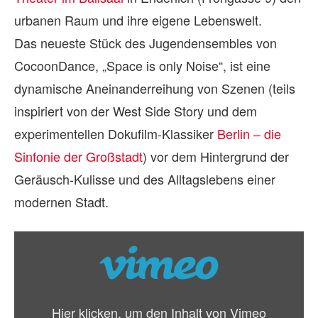
urbanen Raum und ihre eigene Lebenswelt.
Das neueste Stück des Jugendensembles von
CocoonDance, „Space is only Noise“, ist eine
dynamische Aneinanderreihung von Szenen (teils
inspiriert von der West Side Story und dem
experimentellen Dokufilm-Klassiker
Berlin – die
Sinfonie der Großstadt
) vor dem Hintergrund der
Geräusch-Kulisse und des Alltagslebens einer
modernen Stadt.
„Space
is
only
Noise
Hier klicken, um den Inhalt von Vimeo