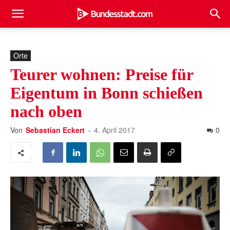
Orte
Teurer wohnen: Preise für
Eigentum in Bonn schießen
nach oben
Von
Sebastian Eckert
-
4. April 2017
0