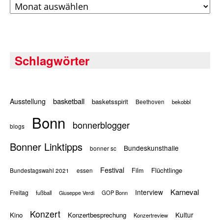
Archiv
Schlagwörter
basketball
Ausstellung
basketsspirit
Beethoven
bekobbl
Bonn
bonnerblogger
blogs
Bonner Linktipps
Bundeskunsthalle
bonner sc
Festival
Flüchtlinge
Film
Bundestagswahl 2021
essen
Karneval
Interview
Freitag
fußball
GOP Bonn
Giuseppe Verdi
Konzert
Kultur
Kino
Konzertbesprechung
Konzertreview