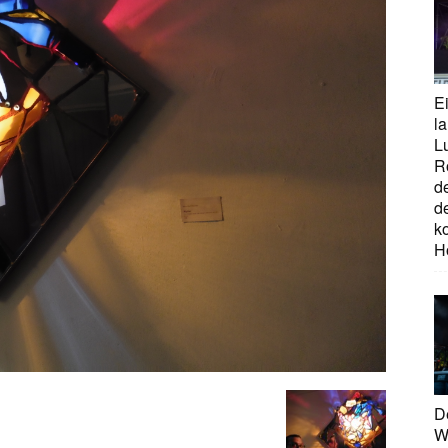
E
la
L
R
d
d
ko
H
D
W