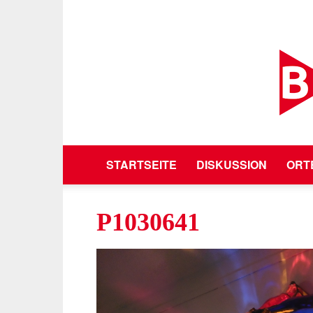
STARTSEITE
DISKUSSION
ORT
P1030641