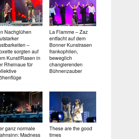
in Nachglühen
La Flamme – Zaz
utstarker
entfacht auf dem
ustbarkeiten –
Bonner Kunstrasen
oxette sorgten auf
frankophilen,
em Kunst!Rasen in
beweglich
er Rheinaue für
changierenden
llektive
Bühnenzauber
öhenflüge
er ganz normale
These are the good
ahnsinn: Madness
times