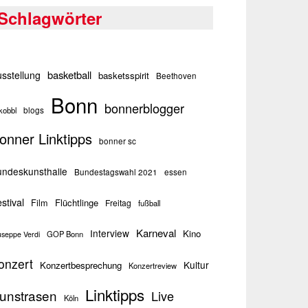
Schlagwörter
basketball
sstellung
basketsspirit
Beethoven
Bonn
bonnerblogger
kobbl
blogs
onner Linktipps
bonner sc
ndeskunsthalle
Bundestagswahl 2021
essen
stival
Flüchtlinge
Film
Freitag
fußball
Karneval
Interview
Kino
GOP Bonn
useppe Verdi
onzert
Kultur
Konzertbesprechung
Konzertreview
Linktipps
unstrasen
Live
Köln