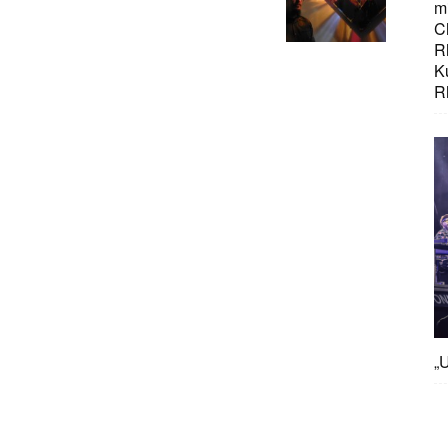
mi
C
R
K
R
„U