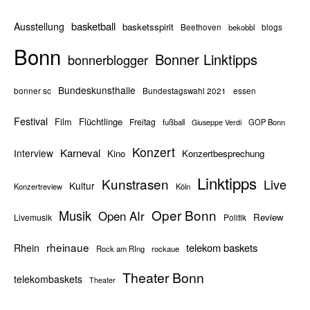
basketball
Ausstellung
basketsspirit
Beethoven
bekobbl
blogs
Bonn
Bonner Linktipps
bonnerblogger
Bundeskunsthalle
bonner sc
Bundestagswahl 2021
essen
Festival
Flüchtlinge
Film
Freitag
fußball
GOP Bonn
Giuseppe Verdi
Konzert
Karneval
Interview
Kino
Konzertbesprechung
Linktipps
Kunstrasen
Live
Kultur
Konzertreview
Köln
Oper Bonn
Musik
Open AIr
Review
Livemusik
Politik
rheinaue
telekom baskets
Rhein
Rock am RIng
rockaue
Theater Bonn
telekombaskets
Theater