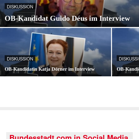
DISKUSSION
OB-Kandidat Guido Déus im Interview
DISKUSSION
DISKUSS
OB-Kandidatin Katja Dörner im Interview
OB-Kandid
Bundesstadt.com in Social Media