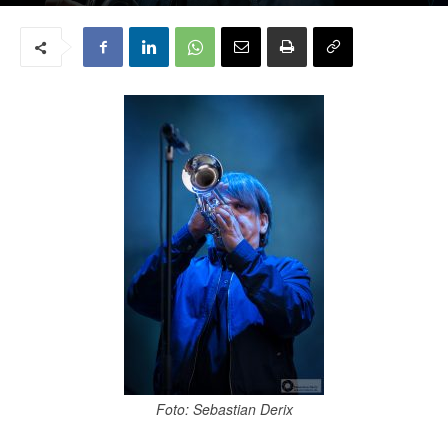
Von
Sascha E. Gaul
-
15. Juli 2016
0
Foto: Sebastian Derix