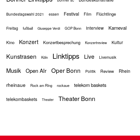
bonner sc
Festival
Flüchtlinge
Film
Bundestagswahl 2021
essen
Karneval
Interview
Freitag
fußball
GOP Bonn
Giuseppe Verdi
Konzert
Kultur
Kino
Konzertbesprechung
Konzertreview
Linktipps
Kunstrasen
Live
Livemusik
Köln
Oper Bonn
Musik
Open AIr
Rhein
Review
Politik
rheinaue
telekom baskets
Rock am RIng
rockaue
Theater Bonn
telekombaskets
Theater