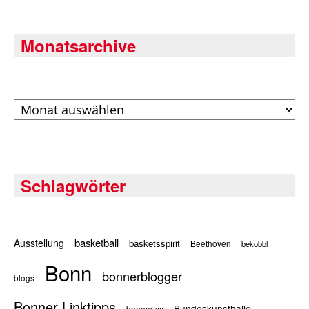
Monatsarchive
Archiv
Schlagwörter
basketball
Ausstellung
basketsspirit
Beethoven
bekobbl
Bonn
bonnerblogger
blogs
Bonner Linktipps
Bundeskunsthalle