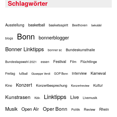
Schlagwörter
basketball
Ausstellung
basketsspirit
Beethoven
bekobbl
Bonn
bonnerblogger
blogs
Bonner Linktipps
Bundeskunsthalle
bonner sc
Festival
Flüchtlinge
Film
Bundestagswahl 2021
essen
Karneval
Interview
Freitag
fußball
GOP Bonn
Giuseppe Verdi
Konzert
Kultur
Kino
Konzertbesprechung
Konzertreview
Linktipps
Kunstrasen
Live
Livemusik
Köln
Oper Bonn
Musik
Open AIr
Rhein
Review
Politik