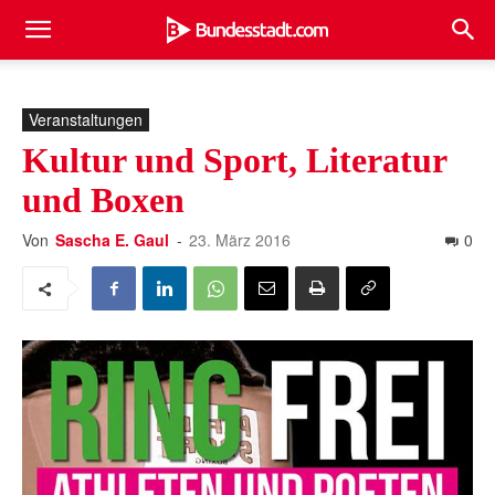
Veranstaltungen
Kultur und Sport, Literatur
und Boxen
Von
Sascha E. Gaul
-
23. März 2016
0