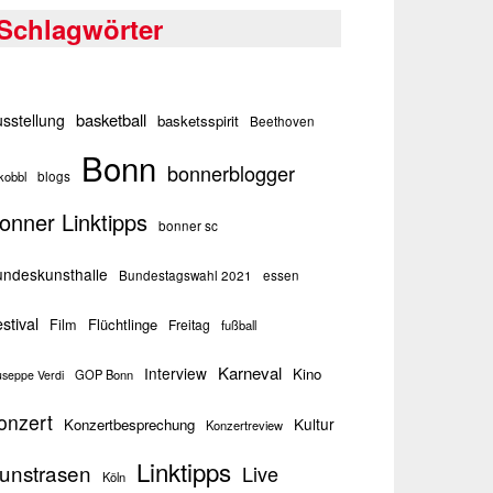
Schlagwörter
basketball
sstellung
basketsspirit
Beethoven
Bonn
bonnerblogger
kobbl
blogs
onner Linktipps
bonner sc
ndeskunsthalle
Bundestagswahl 2021
essen
stival
Flüchtlinge
Film
Freitag
fußball
Karneval
Interview
Kino
GOP Bonn
useppe Verdi
onzert
Kultur
Konzertbesprechung
Konzertreview
Linktipps
unstrasen
Live
Köln