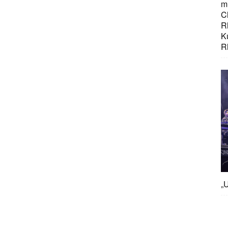
mi
C
R
K
R
„U