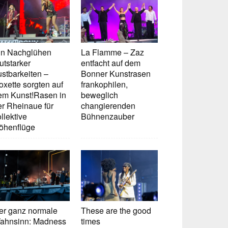
in Nachglühen
La Flamme – Zaz
utstarker
entfacht auf dem
ustbarkeiten –
Bonner Kunstrasen
oxette sorgten auf
frankophilen,
em Kunst!Rasen in
beweglich
er Rheinaue für
changierenden
llektive
Bühnenzauber
öhenflüge
er ganz normale
These are the good
ahnsinn: Madness
times