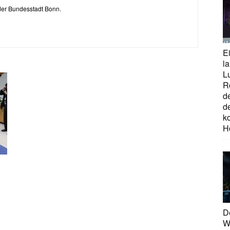
 der Bundesstadt Bonn.
E
la
L
R
d
d
ko
H
D
W