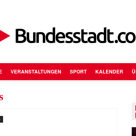
E
VERANSTALTUNGEN
SPORT
KALENDER
Ü
Bundesstadt.com
s
e